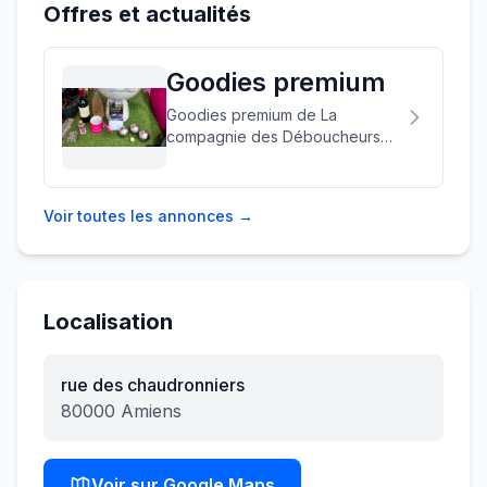
Offres et actualités
Goodies premium
Goodies premium de La
compagnie des Déboucheurs
offert à la suite de votre
intervention avec votre code:
CDD80connecthdf
Voir toutes les annonces →
Localisation
rue des chaudronniers
80000
Amiens
Voir sur Google Maps