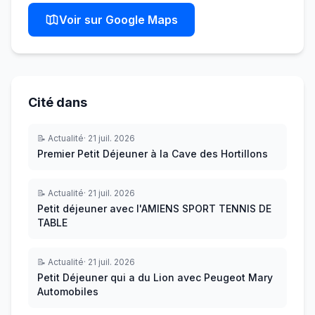
collaborateurs ou clients 📩
Voir sur Google Maps
Contactez-nous dès aujourd’hui
pour profiter de votre remise et
planifier votre première
commande !
Cité dans
📝
Actualité
·
21 juil. 2026
Premier Petit Déjeuner à la Cave des Hortillons
📝
Actualité
·
21 juil. 2026
Petit déjeuner avec l'AMIENS SPORT TENNIS DE
TABLE
📝
Actualité
·
21 juil. 2026
Petit Déjeuner qui a du Lion avec Peugeot Mary
Automobiles