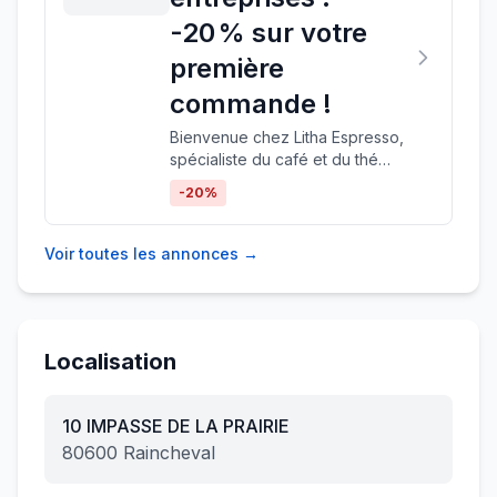
-20 % sur votre
première
commande !
Bienvenue chez Litha Espresso,
spécialiste du café et du thé
écoresponsable pour les
-
20
%
entreprises & cafés, hôtels,
restaurants. Pour célébrer votre
première commande, profitez
Voir toutes les annonces →
de 20 % de réduction sur tous
nos consommables : café
(grains, moulus, capsules) et thé
en infusettes. Ce que vous allez
Localisation
adorer : 🌱 Produits de qualité
supérieure, issus de filières
durables ⚙️ Service complet :
10 IMPASSE DE LA PRAIRIE
installation, maintenance et
livraison de consommables ☕
80600
Raincheval
Des pauses café et thé
mémorables pour vos